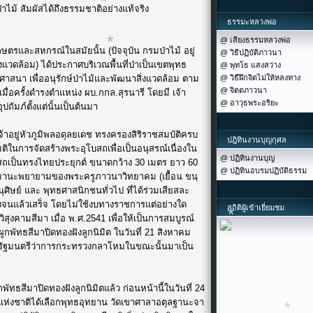
สัมผัสได้ถึงธรรมชาติอย่างแท้จริง
ธรรมะหลวงพ่อ
*
*
@ เสียงธรรมหลวงพ่อ
และสหกรณ์ในสมัยนั้น (ปัจจุบัน กรมป่าไม้ อยู่
@ วิธีปฏิบัติภาวนา
วดล้อม) ได้ประกาศบริเวณพื้นที่ป่าเป็นเขตพุทธ
@ พุทโธ แสงสว่าง
าสนา เพื่ออนุรักษ์ป่าไม้และพัฒนาสิ่งแวดล้อม ตาม
@ วิธีฝึกจิตไม่ให้หลงทาง
*
@ จิตตภาวนา
ื่อครั้งดำรงตำแหน่ง ผบ.กกล.สุรนารี โดยมี เจ้า
@ อาวุธพระอริยะ
ัมภ์ตั้งแต่นั้นเป็นต้นมา
ู่หัวภูมิพลอดุลยเดช ทรงครองสิริราชสมบัติครบ
ปฎิทินงานบุญกุศล
ิในการจัดสร้างพระอุโบสถเพื่อเป็นอนุสรณ์เนื่องใน
*
@ ปฏิทินงานบุญ
ถเป็นทรงไทยประยุกต์ ขนาดกว้าง 30 เมตร ยาว 60
@ ปฏิทินอบรมปฏิบัติธรรม
มานะพยายามของพระครูภาวนาวิทยาคม (เยื้อน ขนฺ
ิษย์ และ พุทธศาสนิกชนทั่วไป ที่ได้ร่วมเสียสละ
างจนแล้วเสร็จ โดยไม่ใช้งบทางราชการแต่อย่างใด
สถิติผู้เข้าเยี่ยมชม
งคามสีมา เมื่อ พ.ศ.2541 เพื่อให้เป็นการสมบูรณ์
กพัทธสีมาปิดทองฝังลูกนิมิต ในวันที่ 21 สิงหาคม
*
รัฐมนตรีว่าการกระทรวงกลาโหมในขณะนั้นมาเป็น
*
สีมาปิดทองฝังลูกนิมิตแล้ว ก่อนหน้านี้ในวันที่ 24
ห่งชาติได้เลือกพุทธอุทยาน วัดเขาศาลาอตุลฐานะจา