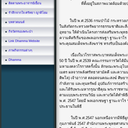
*
ติดตามพระอาจารย์เยื้อน
ที่ตั้งอยู่ในสภาพแวดล้อมด้วยป่าไม้ 
*
รำลึกจากใจ ศรัทธา ญาติโยม
ในปี พ.ศ.2536 กรมป่าไม้ กระทรวงเกษตร
บทสวดมนต์
ในสังกัดกระทรวงทรัพยากรธรรมชาติและสิ่งแ
กิจวัตรของพระป่า
อุทยาน ให้ดำเนินโครงการส่งเสริมพระพุทธศ
ความคิดริเริ่มของพลเอกเชษฐา ฐานะจาโร เม
Link Dhamma Website
พระคุณสมเด็จพระสังฆราช ทรงรับเป็นองค์อุปถ
ภาพกิจกรรมต่างๆ
เนื่องในวโรกาสพระบาทสมเด็จพระเจ้าอย
Dhamma
50 ปี ในปี พ.ศ.2539 คณะกรรมการวัดได้มีมต
*
*
มหามงคลวโรกาสครั้งนั้น ลักษณะพระอุโบส
เมตร ผลจากพลังศรัทธาสามัคคี และความ
ติพโล) เจ้าอาวาส ตลอดจนคณะสงฆ์ ศิษยานุศ
กำลังกาย และทุนทรัพย์ อุปถัมภ์การก่อสร้
และได้รับพระมหากรุณาธิคุณ พระราชทานวิสุ
ตามแบบพระธรรมวินัย และทางวัดได้ทำพิธีผู
พ.ศ. 2547 โดยมี พลเอกเชษฐา ฐานะจาโร 
ประธานในพิธี
ในปี พ.ศ.2547 นอกเหนือจากมีพิธีผูกพัทธ
กุมภาพันธ์ 2547 สำนักงานพระพุทธศาสนาแ