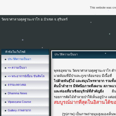
*
This website was cre
*
วัดเขาศาลาอตุลฐานะจาโร อ.บัวเชด จ.สุรินทร์
*
*
*
*
*
หัวข้อในเว็บไซด์
ประวัติความเป็นมา
ประวัติความเป็นมา
*
*
=> ความเป็นมา
พุทธอุทยาน วัดเขาศาลาอตุลฐานะจาโร ตำบลจ
*
แวดล้อมที่มีป่าและภูเขาล้อมรอบ มีเนื้
=> พระอาจารย์เยื้อน ขันติพโล
ไปด้วยพันธุ์ไม้ และสมุนไพรหายาก รวมทั้งส
ธรรมะหลวงพ่อ
ต้นน้ำลำธาร มีทัศนียภาพที่งดงาม สภาพแว
และท่องเที่ยวเชิงอนุรักษ์ที่สำคัญยิ่ง
ผื
Dhamma News
รอยการตัดไม้ทำลายป่าให้เห็นอยู่บ้าง แต่
สมบูรณ์มากที่สุดในอิสานใต้
Vipassana Course
*
Gallery ภาพหายาก
(รูปภาพ) เป็นภาพถ่ายมุมสูงมองเห็นพ