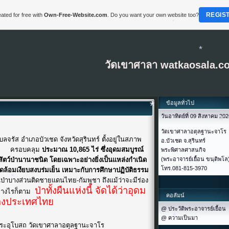
*
REGIS
ated for free with
Own-Free-Website.com
. Do you want your own website too?
*
*
*
วัดเขาศาลา watkaosala.c
*
ข้อมูลทั่วไป
วันอาทิตย์ที่ 09 สิงหาคม 20
วัดเขาศาลาอตุลฐานะจาโร
*
รัส อำเภอบัวเชด จังหวัดสุรินทร์ ตั้งอยู่ในสภาพ
อ.บัวเชด จ.สุรินทร์
อที่ ครอบคลุม
ประมาณ 10,865 ไร่ ซึ่งอุดมสมบูรณ์
พระพิศาลศาสนกิจ
ัตว์ป่านานาชนิด โดยเฉพาะอย่างยิ่งเป็นแหล่งกำเนิด
(พระอาจารย์เยื้อน ขนฺติพโล
โทร.081-815-3970
ดล้อมเงียบสงบร่มเย็น เหมาะกับการศึกษาปฏิบัติธรรม
นป่าบางส่วนติดชายแดนไทย-กัมพูชา ถึงแม้ว่าจะมีร่อง
ป่าทั้งผืนแห่งนี้ จัดได้ว่าอุดม
อย่างไรก็ตาม
คอลัมน์
ของประเทศไทย
*
@ ประวัติพระอาจารย์เยื้อน
@ ความเป็นมา
ระอุโบสถ วัดเขาศาลาอตุลฐานะจาโร