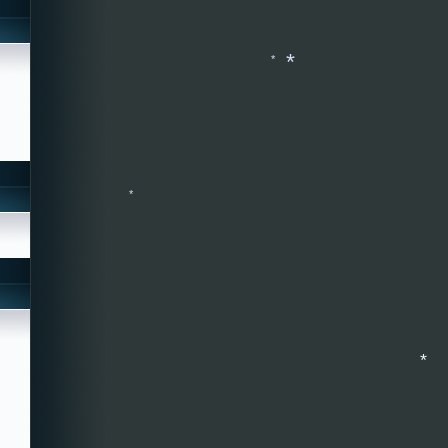
*
*
*