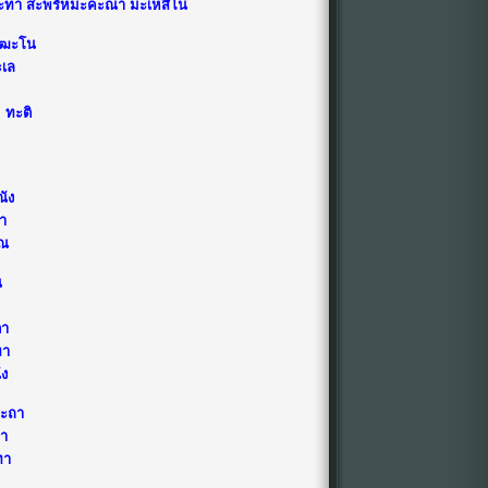
ตะทา สะพรัหมะคะณา มะเหสิโน
ัฑฒะโน
ะเล
 ทะติ
ณัง
า
เณ
น
ตา
ทา
ัง
ระถา
กา
ทา