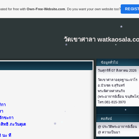
REGIS
ated for free with
Own-Free-Website.com
. Do you want your own website too?
วัดเขาศาลา watkaosala.c
*
ข้อมูลทั่วไป
*
วันศุกร์ที่ 07 สิงหาคม 2026
*
วัดเขาศาลาอตุลฐานะจาโร
อ.บัวเชด จ.สุรินทร์
พระพิศาลศาสนกิจ
(พระอาจารย์เยื้อน ขนฺติพโล
โทร.081-815-3970
ิกา
รา
 รักขะกา
คอลัมน์
สิทธิ ภะวันตุเต
@ ประวัติพระอาจารย์เยื้อน
*
@ ความเป็นมา
*
ิ นะ ที
*