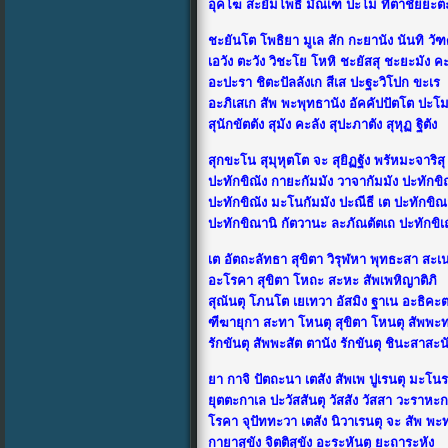
อุคโฆ สะยัมโพธิ มัณเฑ ปะโม ทิตาชัยยะ
ชะยันโต โพธิยา มูเล สัก กะยานัง นันทิ ว
เอวัง ตะวัง วิชะโย โหหิ ชะยัสสุ ชะยะมัง ค
อะปะรา ชิตะปัลลังเก สีเส ปะฐะวิโปก ขะเร
อะภิเสเก สัพ พะพุทธานัง อัคคัปปัตโต ปะโม
สุนักขัตตัง สุมัง คะลัง สุปะภาตัง สุหุฏ ฐิตัง
สุกขะโน สุมุหุตโต จะ สุยิฏฐัง พรัหมะจาริสุ
ปะทักขิณัง กายะกัมมัง วาจากัมมัง ปะทักขิ
ปะทักขิณัง มะโนกัมมัง ปะณีธี เต ปะทักขิณ
ปะทักขิณานิ กัตวานะ ละภัณตัตเถ ปะทักขิ
เต อัตถะลัทธา สุขิตา วิรุฬหา พุทธะสา สะเ
อะโรคา สุขิตา โหถะ สะหะ สัพเพหิญาติภิ
สุณันตุ โภนโต เยเทวา อัสมิง ฐาเน อะธิคะ
ฑีฆายุกา สะทา โหนตุ สุขิตา โหนตุ สัพพะ
รักขันตุ สัพพะสัต ตานัง รักขันตุ ชินะสาสะน
ยา กาจิ ปัตถะนา เตสัง สัพเพ ปูเรนตุ มะโน
ยุตตะกาเล ปะวัสสันตุ วัสสัง วัสสา วะราหะ
โรคา จุปัททะวา เตสัง นิวาเรนตุ จะ สัพ พะ
กายาสุขัง จิตติสุขัง อะระหันตุ ยะถาระหัง