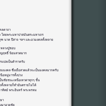
งคลคาถา
ลาว โดยพระมหาปาสมันตระมหาเถร
รุฑ นาค ปีสาจ ฯลฯ และอวมงคลทั้งหลาย
น หลวงปู่ชอบ
ญญฤทธิ์ นิยมสวดมาก
ีใครแปลเป็นตำราครับ
มงคล ซึ่งเมื่อสวดแล้วจะเป็นมงคลมากครับ
อหมู่มารทั้งปวง
ป็นชัยชนะเหนือเทวดาทุกๆ ชั้น
วุธทั้งหลายก็ทำอันตรายไม่ได้
อาทิตย์ พระอินทร์ พระพรหม
กษา
จงมาอวยชัย