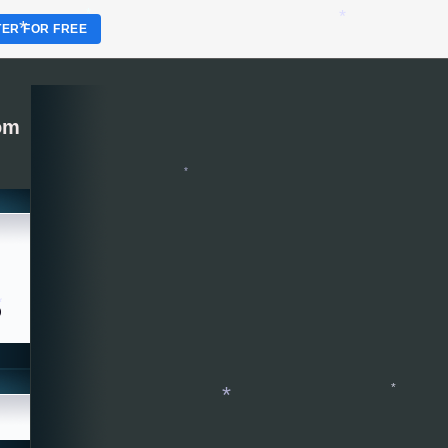
*
TER FOR FREE
*
*
om
*
*
*
*
)
*