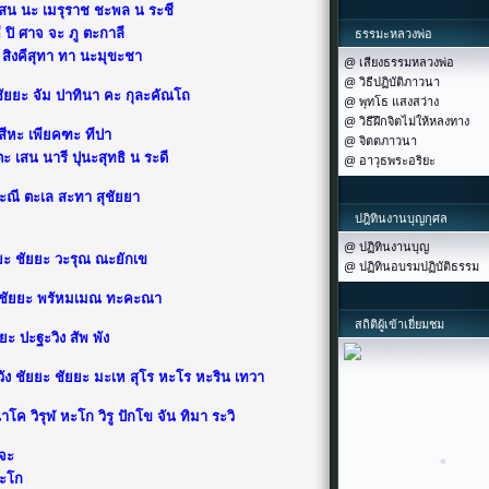
เสน นะ เมรุราช ชะพล น ระชี
ปิ ศาจ จะ ภู ตะกาลี
ธรรมะหลวงพ่อ
*
ะ สิงคีสุทา ทา นะมุขะชา
@ เสียงธรรมหลวงพ่อ
@ วิธีปฏิบัติภาวนา
ัยยะ จัม ปาทินา คะ กุละคัณโถ
@ พุทโธ แสงสว่าง
*
@ วิธีฝึกจิตไม่ให้หลงทาง
*
สีหะ เพียคฑะ ทีปา
@ จิตตภาวนา
 เสน นารี ปุนะสุทธิ น ระดี
@ อาวุธพระอริยะ
ระณี ตะเล สะทา สุชัยยา
ปฎิทินงานบุญกุศล
*
@ ปฏิทินงานบุญ
ยะ ชัยยะ วะรุณ ณะยักเข
@ ปฏิทินอบรมปฏิบัติธรรม
ยะ ชัยยะ พรัหมเมณ ทะคะณา
สถิติผู้เข้าเยี่ยมชม
ะ ปะฐะวิง สัพ พัง
ัง ชัยยะ ชัยยะ มะเห สุโร หะโร หะริน เทวา
โค วิรุฬ หะโก วิรู ปักโข จัน ทิมา ระวิ
 จะ
ฏะโก
*