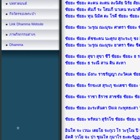
*
ชัยยะ ชัยยะ คะคน ละตน ละนิสัย นิรัย สัย
บทสวดมนต์
*
ชัยยะ ชัยยะ คัมภี ระ โสมภี นาเคน ทะนาคี 
กิจวัตรของพระป่า
ชัยยะ ชัยยะ ทุน นิมิต ตะ โรคี ชัยยะ ชัยย
Link Dhamma Website
ชัยยะ ชัยยะ วะรุณ ณะมุขะ ศาตรา ชัยยะ ช
ภาพกิจกรรมต่างๆ
ชัยยะ ชัยยะ คัชชะคน นะตุรง สุกะระภุ ชง 
Dhamma
ชัยยะ ชัยยะ วะรุณ ณะมุขะ ยาตรา ชิตะ ชิตะ
*
ชัยยะ ชัยยะ สุขา สุขา ชีวี ชัยยะ ชัยยะ ธ 
ชัยยะ ชัยยะ ธ ระณี สาน ติน สะทา
ชัยยะ ชัยยะ มังกะ ราชรัญญา ภะวัคเค ชัย
ชัยยะ ชัยยะ รักขะเส สุระภุ ชะเตชา ชัย
ชัยยะ ชัยยะ ราชา ธิราช สาชชัย ชัยยะ ชัยย
ชัยยะ ชัยยะ อะระหันตา ปัจเจ กะพุทธะสา ว
ชัยยะ ชัยยะ พรัหมา สุรักโข ชัยยะ ชัยยะ นา
อินโท จะ เวนะ เตยโย จะกุเว โร วะรุโณ ปิ
อัคคิ วาโย จะ ปา ชุณโห กุมาโร ธะตะรัฏ