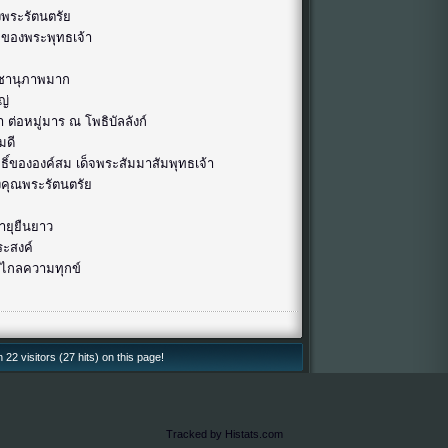
งพระรัตนตรัย
ศมีของพระพุทธเจ้า
เดชานุภาพมาก
ญ่
่อหมู่มาร ณ โพธิบัลลังก์
มดี
ิ์ขององค์สม เด็จพระสัมมาสัมพุทธเจ้า
งคุณพระรัตนตรัย
อายุยืนยาว
ระสงค์
างไกลความทุกข์
22 visitors (27 hits) on this page!
Tracked by Histats.com