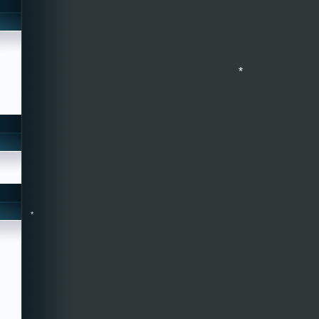
*
*
*