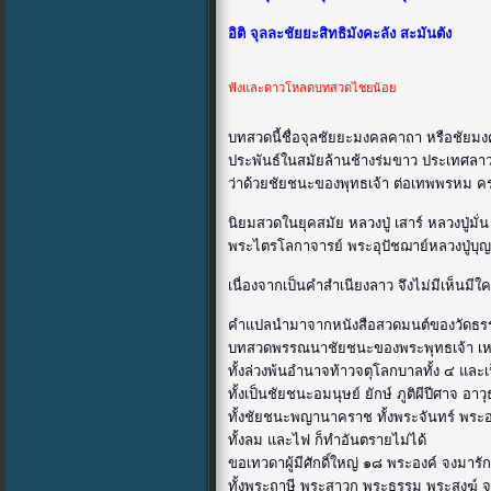
อิติ จุลละชัยยะสิทธิมังคะลัง สะมันตัง
ฟังและดาวโหลดบทสวดไชยน้อย
บทสวดนี้ชื่อจุลชัยยะมงคลคาถา หรือชัยม
ประพันธ์ในสมัยล้านช้างร่มขาว ประเทศ
ว่าด้วยชัยชนะของพุทธเจ้า ต่อเทพพรหม ค
นิยมสวดในยุคสมัย หลวงปู่ เสาร์ หลวงปู่มั่
พระไตรโลกาจารย์ พระอุปัชฌาย์หลวงปู่บุ
เนื่องจากเป็นคำสำเนียงลาว จึงไม่มีเห็นม
คำแปลนำมาจากหนังสือสวดมนต์ของวัดธรรม
บทสวดพรรณนาชัยชนะของพระพุทธเจ้า เหนื
ทั้งล่วงพ้นอำนาจท้าวจตุโลกบาลทั้ง ๔ และเ
ทั้งเป็นชัยชนะอมนุษย์ ยักษ์ ภูติผีปีศาจ อา
ทั้งชัยชนะพญานาคราช ทั้งพระจันทร์ พระ
ทั้งลม และไฟ ก็ทำอันตรายไม่ได้
ขอเทวดาผู้มีศักดิ์ใหญ่ ๑๘ พระองค์ จงมารั
ทั้งพระฤาษี พระสาวก พระธรรม พระสงฆ์ 