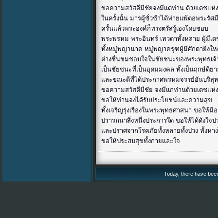
ขอความสวัสดีมีชัยจงมีแด่ท่าน ด้วยเดชแห่
ในครั้งนั้น มารผู้ชั่วช้าได้พ่ายแพ้ต่อพระรั
ครั้นแล้วพระองค์ก็ทรงตรัสรู้เองโดยชอบ
พระพรหม พระอินทร์ เทวดาทั้งหลาย ผู้มี
ทั้งหมู่พญานาค หมู่พญาครุฑผู้มีศักดายิ่งให
ต่างชื่นชมชอบใจในชัยชนะของพระพุทธเจ้า ต
เป็นชัยชนะที่เป็นอุดมมงคล ทั้งเป็นฤกษ์ดียา
และขณะดีที่ได้ประกาศพรหมจรรย์อันบริสุทธ
ขอความสวัสดีมีชัย จงมีแก่ท่านด้วยเดชแห่
ขอให้ท่านจงได้รับประโยชน์และความสุข
ทั้งเจริญรุ่งเรืองในพระพุทธศาสนา ขอให้มี
ปรารถนาสิ่งหนึ่งประการใด ขอให้ได้ดังใจป
และปราศจากโรคภัยทั้งหลายทั้งปวง ทั้งห่
ขอให้ประสบสุขทั้งกายและใจ
Today, there have been 