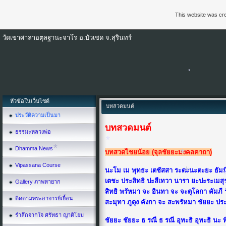
This website was cre
*
วัดเขาศาลาอตุลฐานะจาโร อ.บัวเชด จ.สุรินทร์
หัวข้อในเว็บไซด์
บทสวดมนต์
ประวัติความเป็นมา
บทสวดมนต์
ธรรมะหลวงพ่อ
Dhamma News
บทสวดไชยน้อย (จุลชัยยะมงคลคาถา)
*
Vipassana Course
นะโม เม พุทธะ เตชัสสา ระตะนะตะยะ ธัมม
เตชะ ประสิทธิ ปะสีเทวา นารา ยะปะระเมสุ
Gallery ภาพหายาก
*
สิทธิ พรัหมา จะ อินทา จะ จะตุโลกา คัมภี
ติดตามพระอาจารย์เยื้อน
สะมุทา ภูตุง คังกา จะ สะพรัหมา ชัยยะ ประ
*
*
*
รำลึกจากใจ ศรัทธา ญาติโยม
ชัยยะ ชัยยะ ธ รณี ธ รณี อุทะธิ อุทะธิ นะ ท